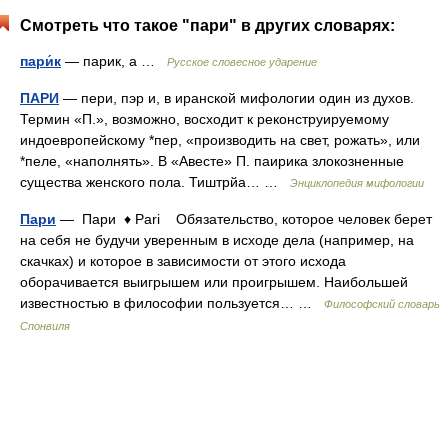
Смотреть что такое "пари" в других словарях:
пари́к
— парик, а …
Русское словесное ударение
ПАРИ
— пери, пэр и, в иранской мифологии один из духов.
Термин «П.», возможно, восходит к реконструируемому
индоевропейскому *пер, «производить на свет, рожать», или
*пеле, «наполнять». В «Авесте» П. паирика злокозненные
существа женского пола. Тиштрйа… …
Энциклопедия мифологии
Пари
— Пари ♦ Pari Обязательство, которое человек берет
на себя не будучи уверенным в исходе дела (например, на
скачках) и которое в зависимости от этого исхода
оборачивается выигрышем или проигрышем. Наибольшей
известностью в философии пользуется… …
Философский словарь
Спонвиля