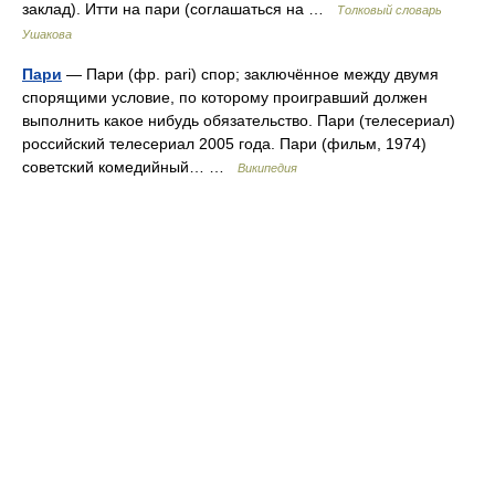
заклад). Итти на пари (соглашаться на …
Толковый словарь
Ушакова
Пари
— Пари (фр. pari) спор; заключённое между двумя
спорящими условие, по которому проигравший должен
выполнить какое нибудь обязательство. Пари (телесериал)
российский телесериал 2005 года. Пари (фильм, 1974)
советский комедийный… …
Википедия