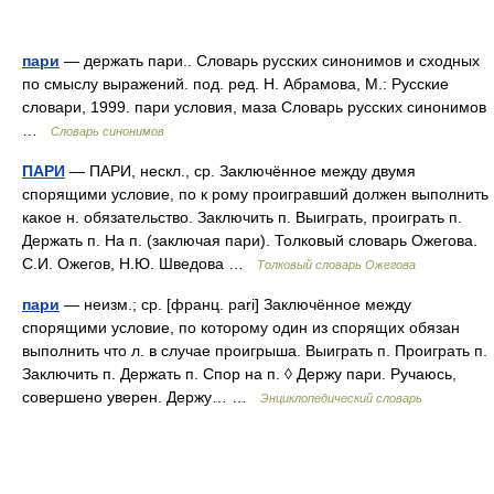
пари
— держать пари.. Словарь русских синонимов и сходных
по смыслу выражений. под. ред. Н. Абрамова, М.: Русские
словари, 1999. пари условия, маза Словарь русских синонимов
…
Словарь синонимов
ПАРИ
— ПАРИ, нескл., ср. Заключённое между двумя
спорящими условие, по к рому проигравший должен выполнить
какое н. обязательство. Заключить п. Выиграть, проиграть п.
Держать п. На п. (заключая пари). Толковый словарь Ожегова.
С.И. Ожегов, Н.Ю. Шведова …
Толковый словарь Ожегова
пари
— неизм.; ср. [франц. pari] Заключённое между
спорящими условие, по которому один из спорящих обязан
выполнить что л. в случае проигрыша. Выиграть п. Проиграть п.
Заключить п. Держать п. Спор на п. ◊ Держу пари. Ручаюсь,
совершено уверен. Держу… …
Энциклопедический словарь