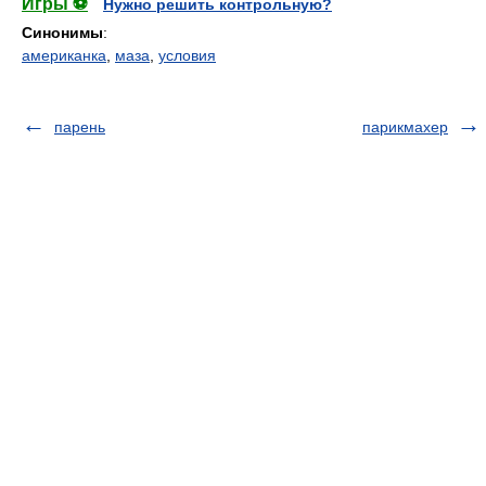
Игры ⚽
Нужно решить контрольную?
Синонимы
:
американка
,
маза
,
условия
парень
парикмахер