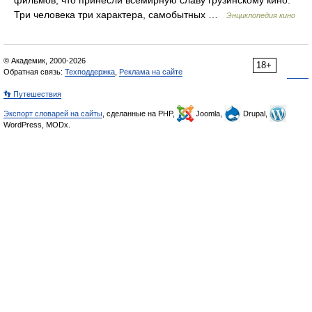
фильмов, что принесли всемирную славу грузинскому кино.
Три человека три характера, самобытных …
Энциклопедия кино
© Академик, 2000-2026
18+
Обратная связь:
Техподдержка
,
Реклама на сайте
👣 Путешествия
Экспорт словарей на сайты
, сделанные на PHP,
Joomla,
Drupal,
WordPress, MODx.